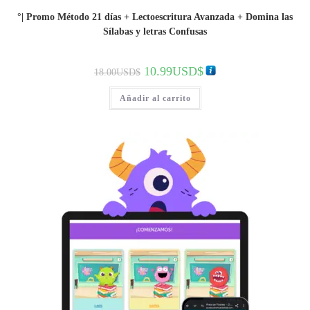
°| Promo Método 21 días + Lectoescritura Avanzada + Domina las
Sílabas y letras Confusas
El
El
10.99
USD$
18.00
USD$
precio
precio
original
actual
era:
es:
Añadir al carrito
18.00USD$.
10.99USD$.